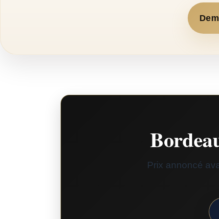
Dema
Bordeau
Prix annoncé avan