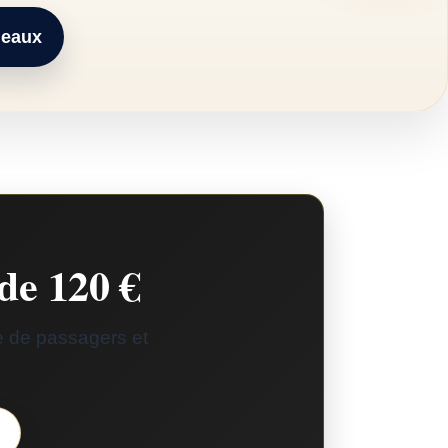
deaux
de 120 €
re de passagers et