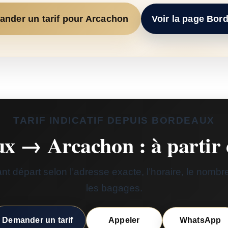
nder un tarif pour Arcachon
Voir la page Bor
TARIF INDICATIF DEPUIS BORDEAUX
x → Arcachon : à partir 
t départ selon l’adresse exacte, l’horaire, le nomb
les bagages.
Demander un tarif
Appeler
WhatsApp