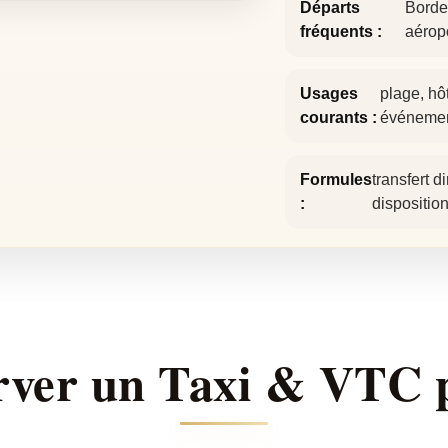
Départs
Bordea
fréquents :
aérop
Usages
plage, hô
courants :
événement
Formules
transfert d
:
dispositio
erver un Taxi & VTC 